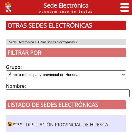
Sede Electrónica
Ayuntamiento de Esplús
OTRAS SEDES ELECTRÓNICAS
Sede Electrónica
>
Otras sedes electrónicas
>
FILTRAR POR
Grupo:
Nombre:
LISTADO DE SEDES ELECTRÓNICAS
DIPUTACIÓN PROVINCIAL DE HUESCA