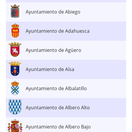
Ayuntamiento de Abiego
Ayuntamiento de Adahuesca
Ayuntamiento de Agüero
Ayuntamiento de Aísa
Ayuntamiento de Albalatillo
Ayuntamiento de Albero Alto
Ayuntamiento de Albero Bajo