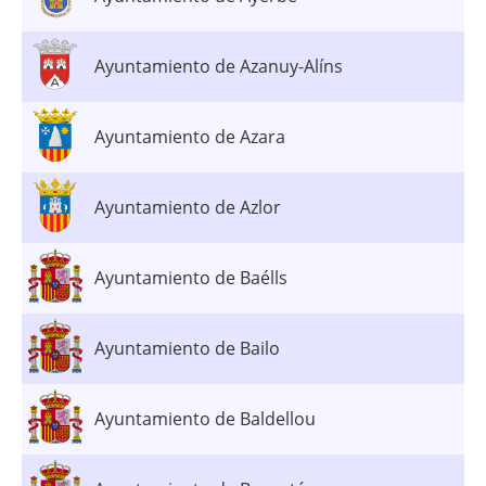
Ayuntamiento de Azanuy-Alíns
Ayuntamiento de Azara
Ayuntamiento de Azlor
Ayuntamiento de Baélls
Ayuntamiento de Bailo
Ayuntamiento de Baldellou