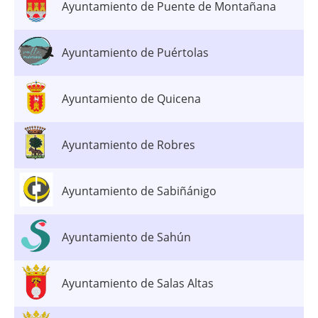
Ayuntamiento de Puente de Montañana
Ayuntamiento de Puértolas
Ayuntamiento de Quicena
Ayuntamiento de Robres
Ayuntamiento de Sabiñánigo
Ayuntamiento de Sahún
Ayuntamiento de Salas Altas