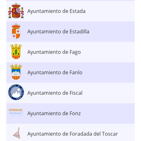
Ayuntamiento de Estada
Ayuntamiento de Estadilla
Ayuntamiento de Fago
Ayuntamiento de Fanlo
Ayuntamiento de Fiscal
Ayuntamiento de Fonz
Ayuntamiento de Foradada del Toscar