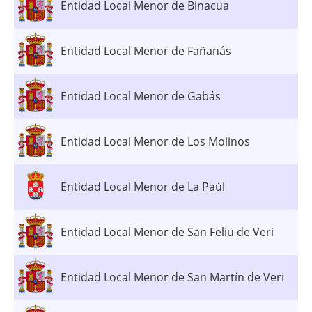
Entidad Local Menor de Binacua
Entidad Local Menor de Fañanás
Entidad Local Menor de Gabás
Entidad Local Menor de Los Molinos
Entidad Local Menor de La Paúl
Entidad Local Menor de San Feliu de Veri
Entidad Local Menor de San Martín de Veri