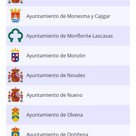
Ayuntamiento de Monesma y Cajigar
Ayuntamiento de Monflorite-Lascasas
Ayuntamiento de Monzón
Ayuntamiento de Novales
Ayuntamiento de Nueno
Ayuntamiento de Olvena
Ayuntamiento de Ontiñena